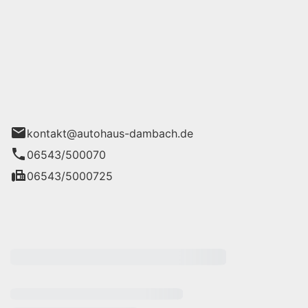
s Dambach GmbH
76-78
kontakt@autohaus-dambach.de
06543/500070
06543/5000725
eiten